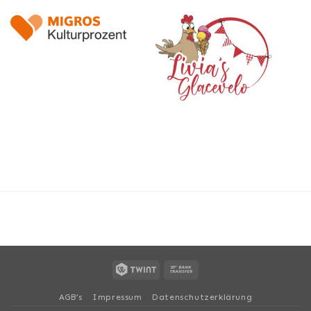
Twint
Bank
AGB’s
Impressum
Datenschutzerklärung
Transfer