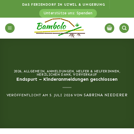
Zum
DAS FERIENDORF IN UZWIL & UMGEBUNG
Inhalt
Unterstütze uns: Spenden
springen
2026
,
ALLGEMEIN
,
ANMELDUNGEN
,
HELFER & HELFERINNEN
,
HERZLICHEN DANK
,
VORVERKAUF
Endspurt – Kinderanmeldungen geschlossen
SABRINA NIEDERER
VERÖFFENTLICHT AM
5. JULI 2026
VON