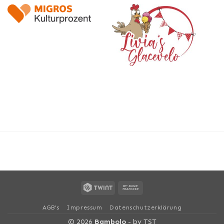
Twint
Bank
AGB’s
Impressum
Datenschutzerklärung
Transfer
© 2026
Bambolo
- by
TST