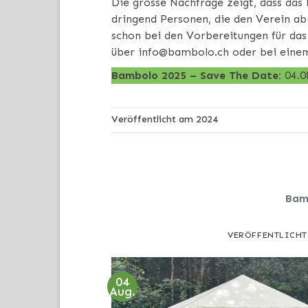
Die grosse Nachfrage zeigt, dass das
dringend Personen, die den Verein ab
schon bei den Vorbereitungen für das
über
info@bambolo.ch
oder bei eine
Bambolo 2025 – Save The Date:
04.0
Veröffentlicht am
2024
Bamb
VERÖFFENTLICH
04
Aug.