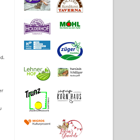
d.
er
u