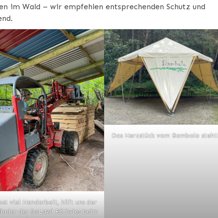
ken im Wald – wir empfehlen entsprechenden Schutz und
end.
Das Herzstück vom Bambolo steht
st viel Handarbeit, hilft uns der
lader der SoLawi Rütiwies beim