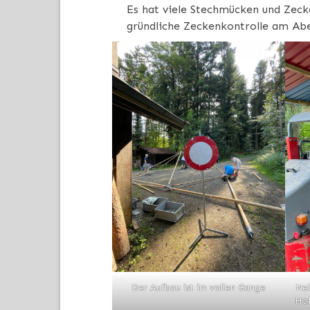
Es hat viele Stechmücken und Zec
gründliche Zeckenkontrolle am Ab
Der Aufbau ist im vollen Gange
Neb
Hof